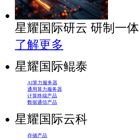
星耀国际研云 研制一
了解更多
星耀国际鲲泰
AI算力服务器
通用算力服务器
计算终端产品
数据通信产品
星耀国际云科
存储产品