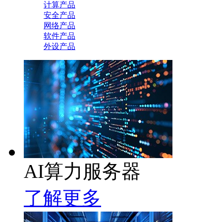
计算产品
安全产品
网络产品
软件产品
外设产品
AI算力服务器
了解更多