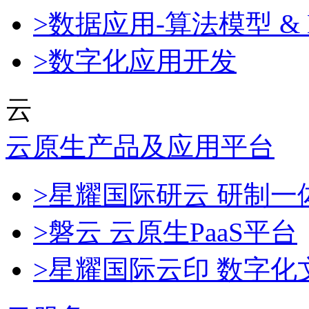
>数据应用-算法模型 & 
>数字化应用开发
云
云原生产品及应用平台
>星耀国际研云 研制
>磐云 云原生PaaS平台
>星耀国际云印 数字化