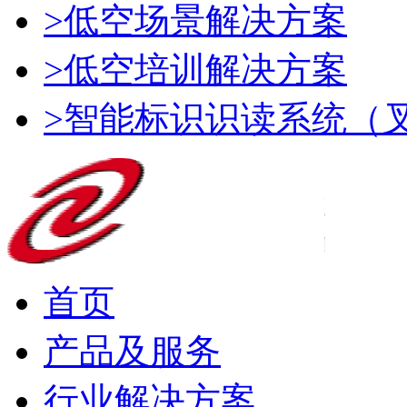
>低空场景解决方案
>低空培训解决方案
>智能标识识读系统（
首页
产品及服务
行业解决方案