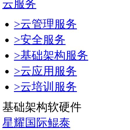
云服务
>云管理服务
>安全服务
>基础架构服务
>云应用服务
>云培训服务
基础架构软硬件
星耀国际鲲泰