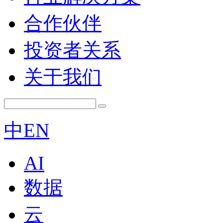
合作伙伴
投资者关系
关于我们
中
EN
AI
数据
云