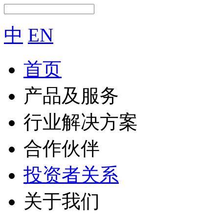
中
EN
首页
产品及服务
行业解决方案
合作伙伴
投资者关系
关于我们