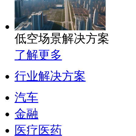
低空场景解决方案
了解更多
行业解决方案
汽车
金融
医疗医药