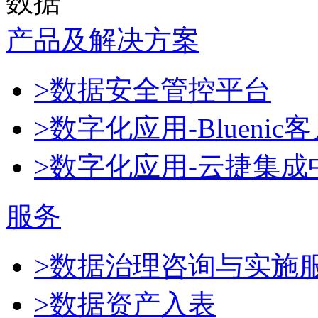
数据
产品及解决方案
>数据安全管控平台
>数字化应用-Blueni
>数字化应用-云捷集成
服务
>数据治理咨询与实施
>数据资产入表