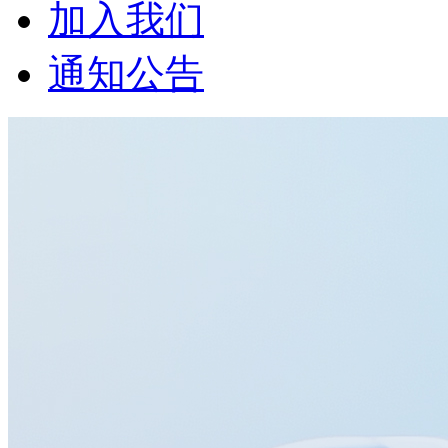
加入我们
通知公告